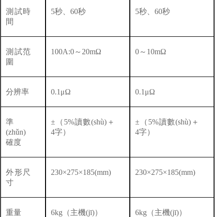
測試時
5秒、60秒
5秒、60秒
間
測試范
100A:0～20mΩ
0～10mΩ
圍
分辨率
0.1μΩ
0.1μΩ
準
±（5%讀數(shù)＋
±（5%讀數(shù)＋
(zhǔn)
4字）
4字）
確度
外形尺
230×275×185(mm)
230×275×185(mm)
寸
重量
6kg（主機(jī)）
6kg（主機(jī)）