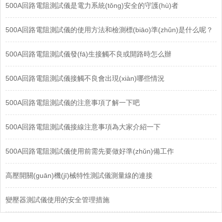
500A回路電阻測試儀是電力系統(tǒng)安全的守護(hù)者
500A回路電阻測試儀的使用方法和檢測標(biāo)準(zhǔn)是什么呢？
500A回路電阻測試儀發(fā)生接觸不良或開路時怎么辦
500A回路電阻測試儀接觸不良會出現(xiàn)哪些情況
500A回路電阻測試儀的注意事項了解一下吧
500A回路電阻測試儀接線注意事項為大家介紹一下
500A回路電阻測試儀使用前需先要做好準(zhǔn)備工作
高壓開關(guān)機(jī)械特性測試儀測量線的連接
變壓器測試儀使用的安全管理措施