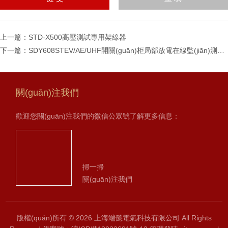
請輸入計算結(jié)果（填
寫阿拉伯?dāng)?shù)
字），如：三加四=7
上一篇：
STD-X500高壓測試專用架線器
下一篇：
SDY608STEV/AE/UHF開關(guān)柜局部放電在線監(jiān)測裝置
關(guān)注我們
歡迎您關(guān)注我們的微信公眾號了解更多信息：
掃一掃
關(guān)注我們
版權(quán)所有 © 2026 上海端懿電氣科技有限公司 All Rights