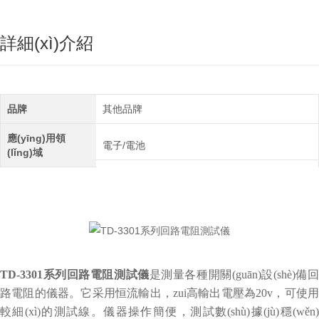
詳細(xì)介紹
品牌
其他品牌
應(yīng)用領
電子/電池
(lǐng)域
TD-3301系列回路電阻測試儀
是測量各種開關(guān)設(shè)備
路電阻的儀器。它采用恒流輸出，zui高輸出電壓為20v，可使用
較細(xì)的測試線。儀器操作簡便，測試數(shù)據(jù)穩(wěn)