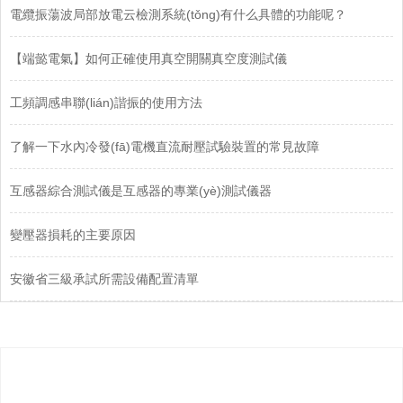
電纜振蕩波局部放電云檢測系統(tǒng)有什么具體的功能呢？
【端懿電氣】如何正確使用真空開關真空度測試儀
工頻調感串聯(lián)諧振的使用方法
了解一下水內冷發(fā)電機直流耐壓試驗裝置的常見故障
互感器綜合測試儀是互感器的專業(yè)測試儀器
變壓器損耗的主要原因
安徽省三級承試所需設備配置清單