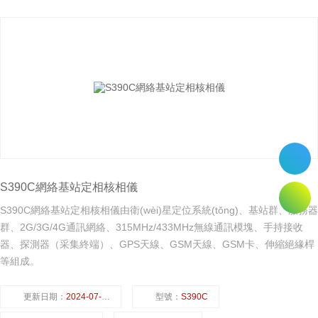
S390C網絡基站定相核相儀
S390C網絡基站定相核相儀由衛(wèi)星定位系統(tǒng)、基站群、服務器
群、2G/3G/4G通訊網絡、315MHz/433MHz無線通訊模塊、手持接收
器、探測器（采集終端）、GPS天線、GSM天線、GSM卡、伸縮絕緣桿
等組成。
更新日期：
2024-07-23
型號：
S390C