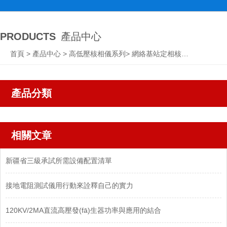
PRODUCTS
產品中心
首頁
>
產品中心
>
高低壓核相儀系列
>
網絡基站定相核相儀
產品分類
相關文章
新疆省三級承試所需設備配置清單
接地電阻測試儀用行動來詮釋自己的實力
120KV/2MA直流高壓發(fā)生器功率與應用的結合