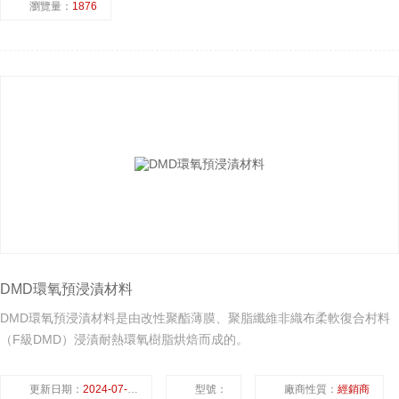
瀏覽量：
1876
DMD環氧預浸漬材料
DMD環氧預浸漬材料是由改性聚酯薄膜、聚脂纖維非織布柔軟復合村料
（F級DMD）浸漬耐熱環氧樹脂烘焙而成的。
更新日期：
2024-07-23
型號：
廠商性質：
經銷商