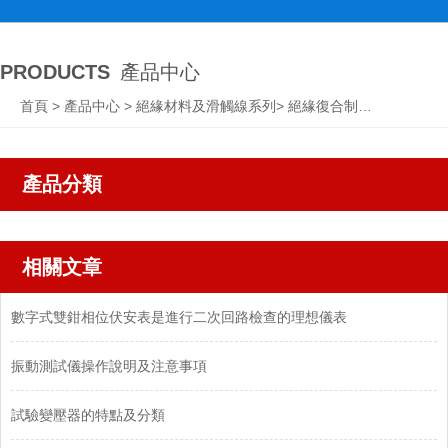
PRODUCTS
產品中心
首頁
>
產品中心
>
絕緣材料及滑觸線系列
>
絕緣復合制品類
產品分類
相關文章
數字式雙鉗相位伏安表是進行二次回路檢查的理想儀表
振動測試儀操作說明及注意事項
試驗變壓器的特點及分類